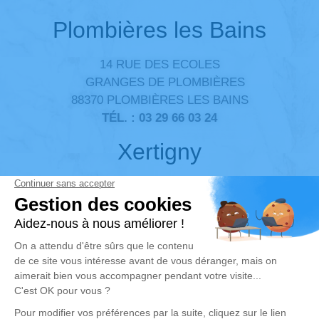
Plombières les Bains
14 RUE DES ECOLES
GRANGES DE PLOMBIÈRES
88370 PLOMBIÈRES LES BAINS
TÉL. :
03 29 66 03 24
Xertigny
12 RUE CDT SAINT-SERNIN
88220 XERTIGNY
TÉL. :
03 29 36 09 72
Infos