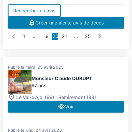
Rechercher un avis
Créer une alerte avis de décès
1
…
19
20
21
…
25
Publié le mardi 25 avril 2023
Monsieur Claude DURUPT
97 ans
-
Le Val-d'Ajol (88)
Remiremont (88)
Voir
Publié le lundi 24 avril 2023