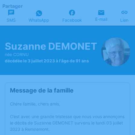
Partager
E-mail
SMS
WhatsApp
Facebook
Lien
Suzanne DEMONET
née CORNU
décédée le 3 juillet 2023 à l'âge de 91 ans
Message de la famille
Chère famille, chers amis,
C’est avec une grande tristesse que nous vous annonçons
le décès de Suzanne DEMONET survenu le lundi 03 juillet
2023 à Remiremont.