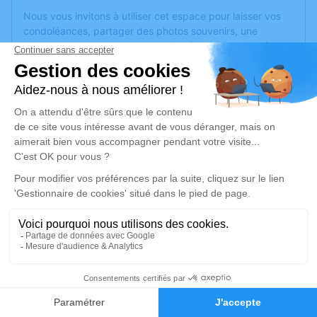
Nous vous invitons à utiliser cet espace pour laisser vos
condoléances, partager des photos souvenirs, une
anecdote ou exprimer vos pensées à travers des poèmes
ou des textes. Cet endroit est un lieu d'expression dédié à
honorer la mémoire de Suzanne DEMONET.
Un service de plantation d’arbre hommage est
disponible
ici
.
Je rends hommage
Cérémonie religieuse
vendredi 07 juillet 2023 à 14h30
Èglise Saint-Jean-Baptiste de Plombières-
les-Bains
Ruaux
1
88370 Plombières-les-Bains
Faire-part
Hommages