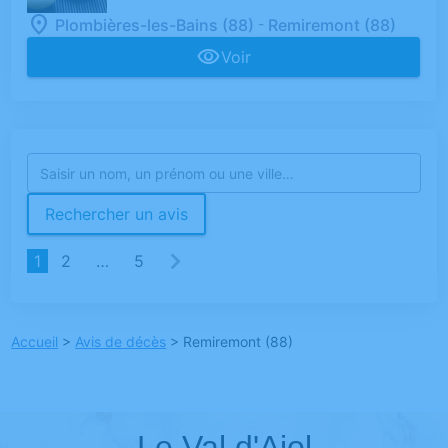
-
Plombières-les-Bains (88)
Remiremont (88)
Voir
Rechercher un avis
1
2
…
5
Accueil
>
Avis de décès
>
Remiremont (88)
Le Val d'Ajol