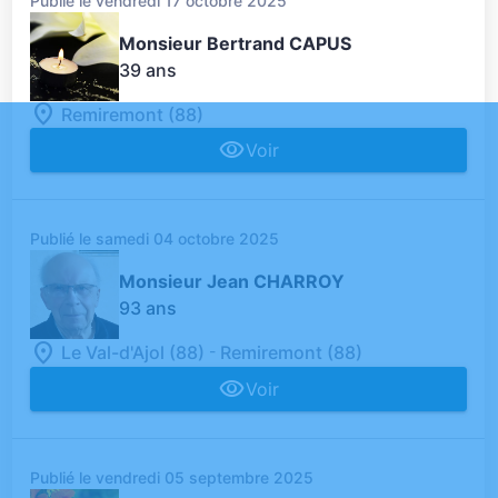
Publié le vendredi 17 octobre 2025
Monsieur Bertrand CAPUS
39 ans
Remiremont (88)
Voir
Publié le samedi 04 octobre 2025
Monsieur Jean CHARROY
93 ans
-
Le Val-d'Ajol (88)
Remiremont (88)
Voir
Publié le vendredi 05 septembre 2025