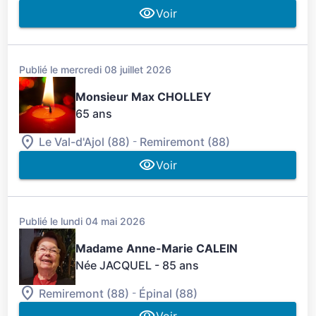
Voir
Publié le mercredi 08 juillet 2026
Monsieur Max CHOLLEY
65 ans
-
Le Val-d'Ajol (88)
Remiremont (88)
Voir
Publié le lundi 04 mai 2026
Madame Anne-Marie CALEIN
Née JACQUEL
- 85 ans
-
Remiremont (88)
Épinal (88)
Voir