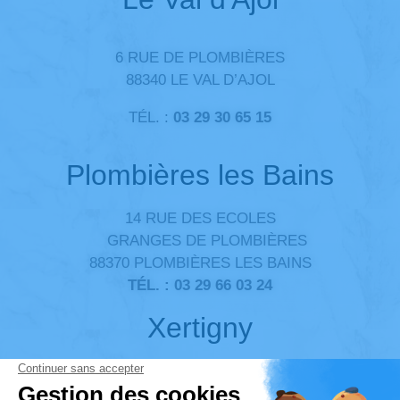
6 RUE DE PLOMBIÈRES
88340 LE VAL D’AJOL
TÉL. :
03 29 30 65 15
Plombières les Bains
14 RUE DES ECOLES
GRANGES DE PLOMBIÈRES
88370 PLOMBIÈRES LES BAINS
TÉL. :
03 29 66 03 24
Xertigny
12 RUE CDT SAINT-SERNIN