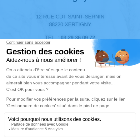
12 RUE CDT SAINT-SERNIN
88220 XERTIGNY
TÉL. :
03 29 36 09 72
Infos
MARBRERIEHENRY@ORANGE.FR
MOBILE : 06 08 51 92 06
PERMANANCE WEEK-END :
06 85 70 19 97
Réalisation et référencement par
Notre zone d’intervention
-