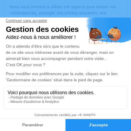
Nous vous invitons à utiliser cet espace pour laisser vos
condoléances, partager des photos souvenirs, une
anecdote ou exprimer vos pensées à travers des poèmes
ou des textes. Cet endroit est un lieu d'expression dédié à
honorer la mémoire de Vincent JEANDEMANGE.
Un service de plantation d’arbre hommage est
disponible
ici
.
Je rends hommage
Crémation
samedi 17 août 2024 à 12h15
Crématorium D de Épinal
Avenue de Saint-Dié
88000 Épinal
23
Faire-part
Hommages
Je rends hommage