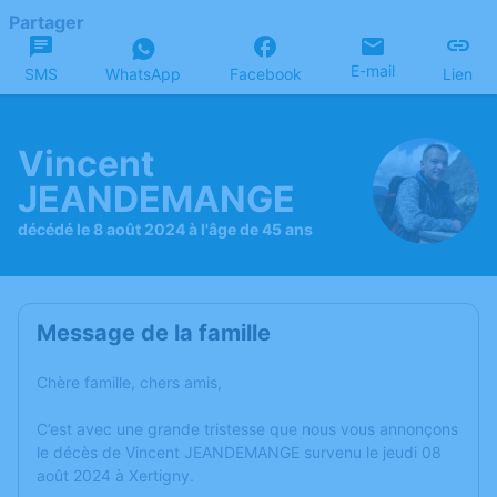
Partager
E-mail
SMS
WhatsApp
Facebook
Lien
Vincent
JEANDEMANGE
décédé le 8 août 2024 à l'âge de 45 ans
Message de la famille
Chère famille, chers amis,
C’est avec une grande tristesse que nous vous annonçons
le décès de Vincent JEANDEMANGE survenu le jeudi 08
août 2024 à Xertigny.