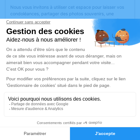
Nous vous invitons à utiliser cet espace pour laisser vos
condoléances, partager des photos souvenirs, une
anecdote ou exprimer vos pensées à travers des poèmes
ou des textes. Cet endroit est un lieu d'expression dédié à
honorer la mémoire de Vincent ETIENNE.
Un service de plantation d’arbre hommage est
disponible
ici
.
Je rends hommage
Cérémonie religieuse
samedi 29 avril 2023 à 14h30
Église de Le Val-d'Ajol
88340 Le Val-d'Ajol
43
Je rends hommage
Faire-part
Hommages