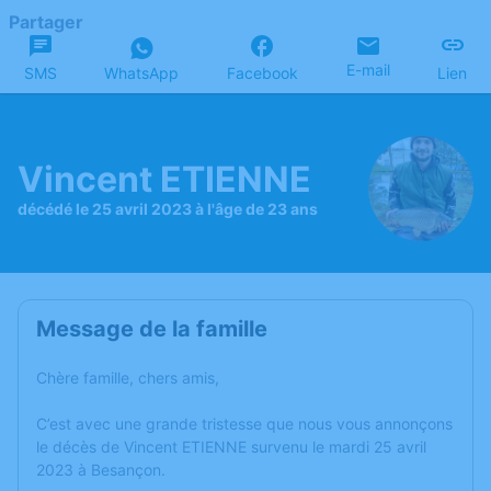
Partager
E-mail
SMS
WhatsApp
Facebook
Lien
Vincent ETIENNE
décédé le 25 avril 2023 à l'âge de 23 ans
Message de la famille
Chère famille, chers amis,
C’est avec une grande tristesse que nous vous annonçons
le décès de Vincent ETIENNE survenu le mardi 25 avril
2023 à Besançon.