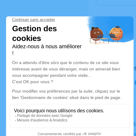
Déroulé de
Le jeudi 0
Église, 883