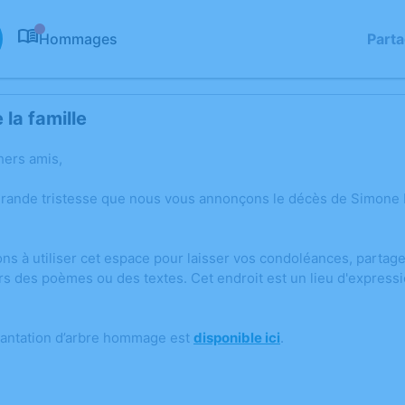
Hommages
Part
0
la famille
hers amis,
grande tristesse que nous vous annonçons le décès de Simone
ons à utiliser cet espace pour laisser vos condoléances, parta
rs des poèmes ou des textes. Cet endroit est un lieu d'expres
.
lantation d’arbre hommage est
disponible ici
.