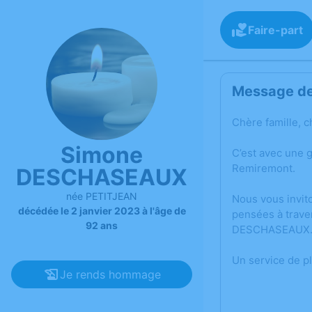
Faire-part
Message de 
Chère famille, c
Simone
C’est avec une 
Remiremont.
DESCHASEAUX
née PETITJEAN
Nous vous invit
décédée le 2 janvier 2023 à l'âge de
pensées à trave
92 ans
DESCHASEAUX
Un service de p
Je rends hommage