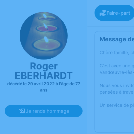
Faire-part
Message de 
Chère famille, c
Roger
C’est avec une 
Vandœuvre-lès-
EBERHARDT
décédé le 29 avril 2022 à l'âge de 77
Nous vous invit
ans
pensées à trave
Un service de p
Je rends hommage