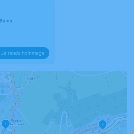
Bains
Je rends hommage
1
2