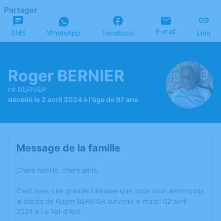
Partager
E-mail
SMS
WhatsApp
Facebook
Lien
Roger BERNIER
né BERNIER
décédé le 2 avril 2024 à l'âge de 97 ans
Message de la famille
Chère famille, chers amis,
C’est avec une grande tristesse que nous vous annonçons
le décès de Roger BERNIER survenu le mardi 02 avril
2024 à Le Val-d'Ajol.