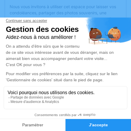
Nous vous invitons à utiliser cet espace pour laisser vos
condoléances, partager des photos souvenirs, une
anecdote ou exprimer vos pensées à travers des poèmes
ou des textes. Cet endroit est un lieu d'expression dédié à
honorer la mémoire de Roger BERNIER.
Un service de plantation d’arbre hommage est
disponible
ici
.
Je rends hommage
Cérémonie religieuse
vendredi 05 avril 2024 à 14h30
Église de Le Val-d'Ajol
88340 Le Val-d'Ajol
2
Je rends hommage
Faire-part
Hommages