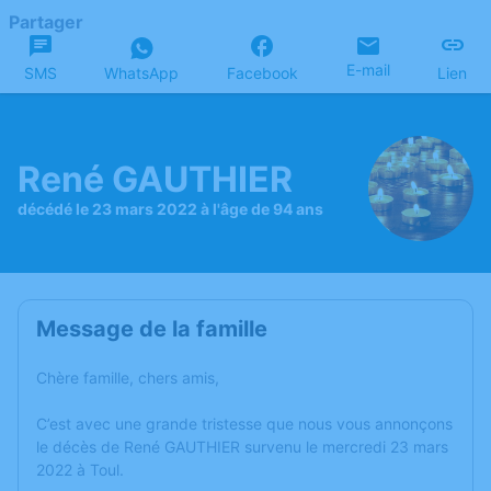
Partager
E-mail
SMS
WhatsApp
Facebook
Lien
René GAUTHIER
décédé le 23 mars 2022 à l'âge de 94 ans
Message de la famille
Chère famille, chers amis,
C’est avec une grande tristesse que nous vous annonçons
le décès de René GAUTHIER survenu le mercredi 23 mars
2022 à Toul.