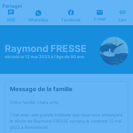
Partager
E-mail
SMS
WhatsApp
Facebook
Lien
Raymond FRESSE
décédé le 12 mai 2023 à l'âge de 90 ans
Message de la famille
Chère famille, chers amis,
C’est avec une grande tristesse que nous vous annonçons
le décès de Raymond FRESSE survenu le vendredi 12 mai
2023 à Remiremont.