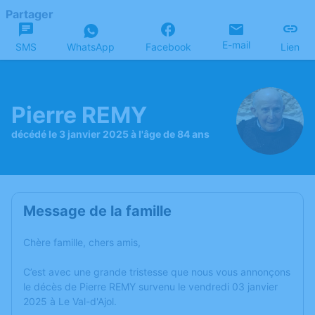
Partager
E-mail
SMS
WhatsApp
Facebook
Lien
Pierre REMY
décédé le 3 janvier 2025 à l'âge de 84 ans
Message de la famille
Chère famille, chers amis,
C’est avec une grande tristesse que nous vous annonçons
le décès de Pierre REMY survenu le vendredi 03 janvier
2025 à Le Val-d'Ajol.