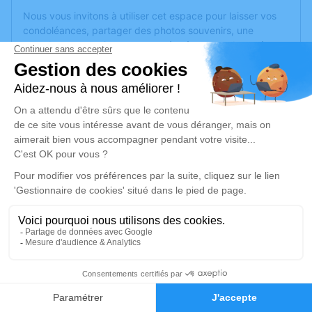
Nous vous invitons à utiliser cet espace pour laisser vos
condoléances, partager des photos souvenirs, une
anecdote ou exprimer vos pensées à travers des poèmes
ou des textes. Cet endroit est un lieu d'expression dédié à
honorer la mémoire de Pierre REMY.
Un service de plantation d’arbre hommage est
disponible
ici
.
Je rends hommage
Cérémonie religieuse
mardi 07 janvier 2025 à 10h00
Église de Girmont-Val-d'Ajol
88340 Girmont-Val-d'Ajol
4
Je rends hommage
Faire-part
Hommages