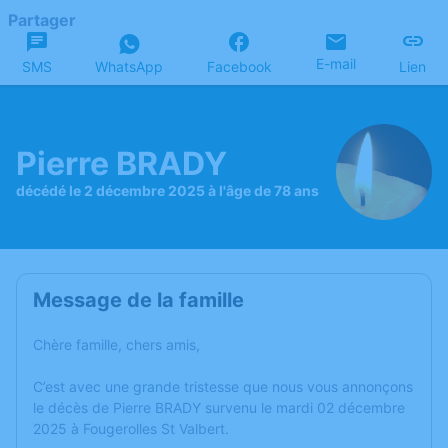
Partager
E-mail
SMS
WhatsApp
Facebook
Lien
Pierre BRADY
décédé le 2 décembre 2025 à l'âge de 78 ans
Message de la famille
Chère famille, chers amis,
C’est avec une grande tristesse que nous vous annonçons
le décès de Pierre BRADY survenu le mardi 02 décembre
2025 à Fougerolles St Valbert.