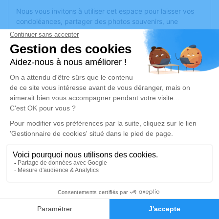
Nous vous invitons à utiliser cet espace pour laisser vos
condoléances, partager des photos souvenirs, une
anecdote ou exprimer vos pensées à travers des poèmes
ou des textes. Cet endroit est un lieu d'expression dédié à
honorer la mémoire de Philippe LANAUD.
Un service de plantation d’arbre hommage est
disponible
ici
.
Je rends hommage
Cérémonie religieuse
vendredi 17 janvier 2025 à 14h30
Église Saint Etienne de Fougerolles
70220 Fougerolles
2
Je rends hommage
Faire-part
Hommages