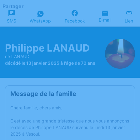
Partager
E-mail
SMS
WhatsApp
Facebook
Lien
Philippe LANAUD
né LANAUD
décédé le 13 janvier 2025 à l'âge de 70 ans
Message de la famille
Chère famille, chers amis,
C’est avec une grande tristesse que nous vous annonçons
le décès de Philippe LANAUD survenu le lundi 13 janvier
2025 à Vesoul.