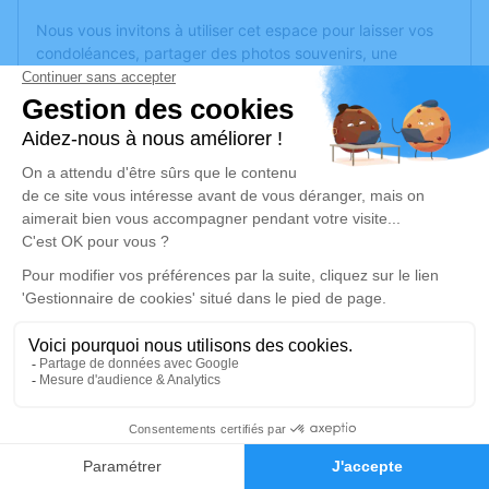
Nous vous invitons à utiliser cet espace pour laisser vos
condoléances, partager des photos souvenirs, une
anecdote ou exprimer vos pensées à travers des poèmes
ou des textes. Cet endroit est un lieu d'expression dédié à
honorer la mémoire de Paulette FROIDEVAUX.
Un service de plantation d’arbre hommage est
disponible
ici
.
Je rends hommage
Cérémonie religieuse
lundi 12 août 2024 à 10h00
Église de Le Val-d'Ajol
88340 Le Val-d'Ajol
2
Faire-part
Je rends hommage
Hommages