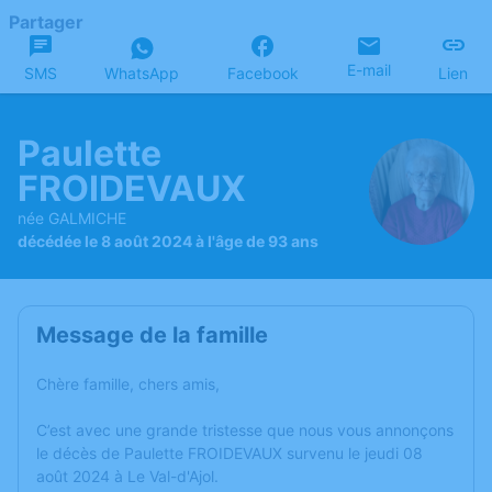
Partager
E-mail
SMS
WhatsApp
Facebook
Lien
Paulette
FROIDEVAUX
née GALMICHE
décédée le 8 août 2024 à l'âge de 93 ans
Message de la famille
Chère famille, chers amis,
C’est avec une grande tristesse que nous vous annonçons
le décès de Paulette FROIDEVAUX survenu le jeudi 08
août 2024 à Le Val-d'Ajol.