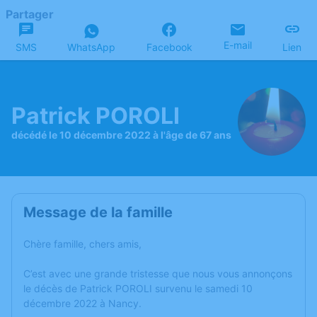
Partager
E-mail
SMS
WhatsApp
Facebook
Lien
Patrick POROLI
décédé le 10 décembre 2022 à l'âge de 67 ans
Message de la famille
Chère famille, chers amis,
C’est avec une grande tristesse que nous vous annonçons
le décès de Patrick POROLI survenu le samedi 10
décembre 2022 à Nancy.