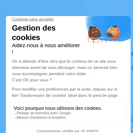
Déroulé de
Le samedi
Église, 883