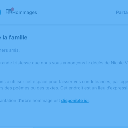
Hommages
Part
0
la famille
hers amis,
grande tristesse que nous vous annonçons le décès de Nicole VE
ons à utiliser cet espace pour laisser vos condoléances, parta
rs des poèmes ou des textes. Cet endroit est un lieu d'expres
lantation d’arbre hommage est
disponible ici
.