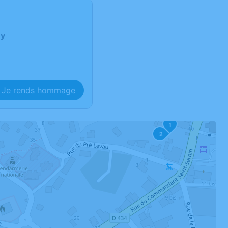
ny
Je rends hommage
1
2