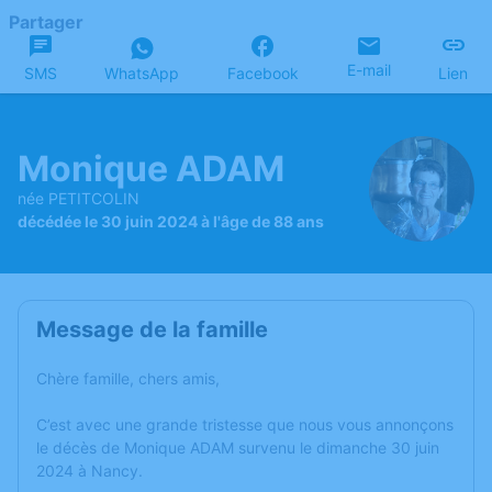
Partager
E-mail
SMS
WhatsApp
Facebook
Lien
Monique ADAM
née PETITCOLIN
décédée le 30 juin 2024 à l'âge de 88 ans
Message de la famille
Chère famille, chers amis,
C’est avec une grande tristesse que nous vous annonçons
le décès de Monique ADAM survenu le dimanche 30 juin
2024 à Nancy.