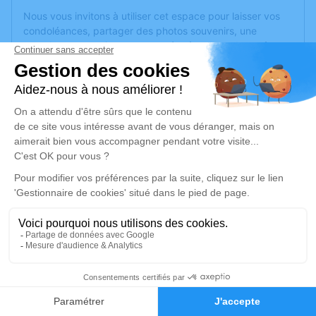
Nous vous invitons à utiliser cet espace pour laisser vos
condoléances, partager des photos souvenirs, une
anecdote ou exprimer vos pensées à travers des poèmes
ou des textes. Cet endroit est un lieu d'expression dédié à
honorer la mémoire de Monique ADAM.
Un service de plantation d’arbre hommage est
disponible
ici
.
Je rends hommage
Cérémonie religieuse
jeudi 04 juillet 2024 à 14h30
Église de Xertigny
88220 Xertigny
2
Je rends hommage
Faire-part
Hommages