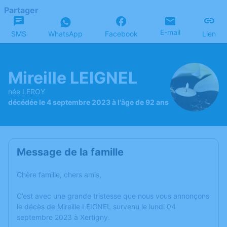
Partager
E-mail
SMS
WhatsApp
Facebook
Lien
Mireille LEIGNEL
née LEROY
décédée le 4 septembre 2023 à l'âge de 92 ans
Message de la famille
Chère famille, chers amis,
C’est avec une grande tristesse que nous vous annonçons
le décès de Mireille LEIGNEL survenu le lundi 04
septembre 2023 à Xertigny.