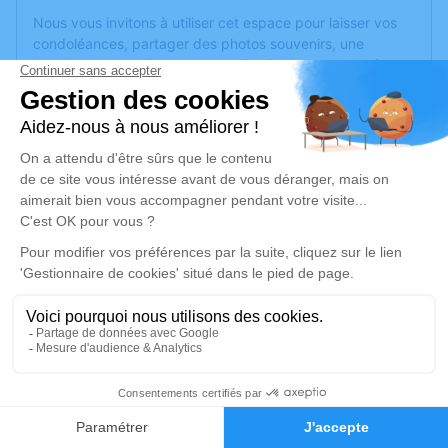
Nous vous invitons à utiliser cet espace pour laisser vos
condoléances, partager des photos souvenirs, une
anecdote ou exprimer vos pensées à travers des poèmes
ou des textes. Cet endroit est un lieu d'expression dédié à
honorer la mémoire de Mireille LEIGNEL.
Un service de plantation d’arbre hommage est
disponible
ici
.
Je rends hommage
Déroulé des obsèques
Repos en salon funéraire
Du lundi 04 septembre 2023 à 19h30 au
2
mercredi 06 septembre 2023 à 16h00
Faire-part
Hommages
Salon Nature - Chambre Funéraire Henry, 12,