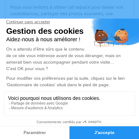
Nous vous invitons à utiliser cet espace pour laisser vos
condoléances, partager des photos souvenirs, une
anecdote ou exprimer vos pensées à travers des poèmes
ou des textes. Cet endroit est un lieu d'expression dédié à
honorer la mémoire de Michel ARNOULD.
Un service de plantation d’arbre hommage est
disponible
ici
.
Je rends hommage
Cérémonie religieuse
mardi 08 octobre 2024 à 15h00
Chambre Funéraire Henry de Plombières-
les-Bains
14, Rue des Écoles
1
88370 Plombières-les-Bains
Faire-part
Hommages