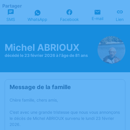
Partager
E-mail
SMS
WhatsApp
Facebook
Lien
Michel ABRIOUX
décédé le 23 février 2026 à l'âge de 81 ans
Message de la famille
Chère famille, chers amis,
C’est avec une grande tristesse que nous vous annonçons
le décès de Michel ABRIOUX survenu le lundi 23 février
2026.