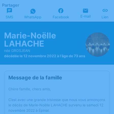
Partager
E-mail
SMS
WhatsApp
Facebook
Lien
Marie-Noëlle
LAHACHE
née GROSJEAN
décédée le 12 novembre 2022 à l'âge de 73 ans
Message de la famille
Chère famille, chers amis,
C’est avec une grande tristesse que nous vous annonçons
le décès de Marie-Noëlle LAHACHE survenu le samedi 12
novembre 2022 à Épinal.