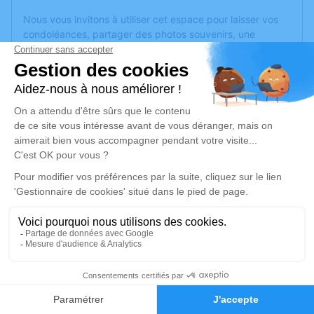
Nous vous invitons à utiliser cet espace pour laisser vos
condoléances, partager des photos souvenirs, une
anecdote ou exprimer vos pensées à travers des poèmes
ou des textes. Cet endroit est un lieu d'expression dédié à
honorer la mémoire de Marie Lucie BONNARD.
Un service de plantation d’arbre hommage est
disponible
ici
.
Je rends hommage
Cérémonie religieuse
lundi 27 février 2023 à 14h00
Èglise Saint-Jean-Baptiste de Plombières-
les-Bains
Ruaux
4
88370 Plombières-les-Bains
Faire-part
Hommages