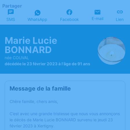
Partager
E-mail
SMS
WhatsApp
Facebook
Lien
Marie Lucie
BONNARD
née COUVAL
décédée le 23 février 2023 à l'âge de 91 ans
Message de la famille
Chère famille, chers amis,
C’est avec une grande tristesse que nous vous annonçons
le décès de Marie Lucie BONNARD survenu le jeudi 23
février 2023 à Xertigny.