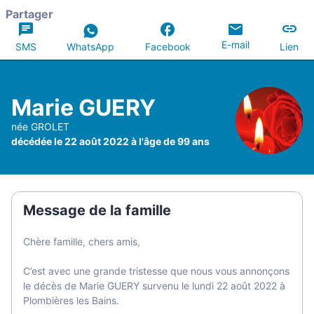
Partager
E-mail
SMS
WhatsApp
Facebook
Lien
Marie GUERY
née GROLET
décédée le 22 août 2022 à l'âge de 99 ans
Message de la famille
Chère famille, chers amis,
C’est avec une grande tristesse que nous vous annonçons
le décès de Marie GUERY survenu le lundi 22 août 2022 à
Plombières les Bains.