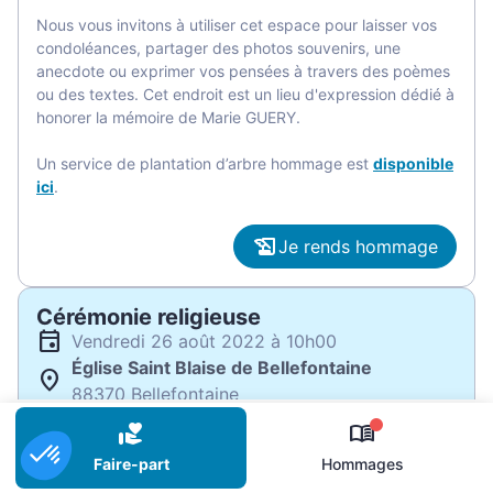
Nous vous invitons à utiliser cet espace pour laisser vos
condoléances, partager des photos souvenirs, une
anecdote ou exprimer vos pensées à travers des poèmes
ou des textes. Cet endroit est un lieu d'expression dédié à
honorer la mémoire de Marie GUERY.
Un service de plantation d’arbre hommage est
disponible
ici
.
Je rends hommage
Cérémonie religieuse
vendredi 26 août 2022 à 10h00
Église Saint Blaise de Bellefontaine
88370 Bellefontaine
0
Je rends hommage
Faire-part
Hommages