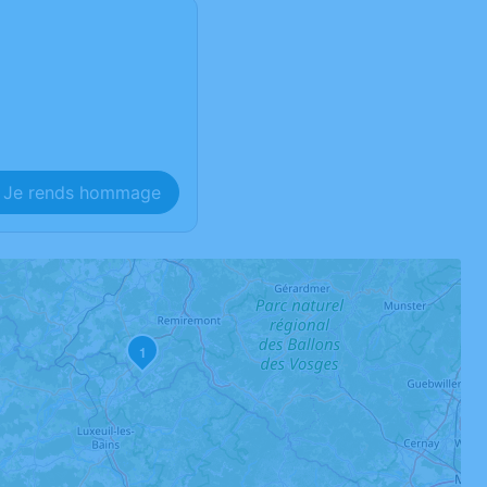
Je rends hommage
1