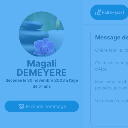
Faire-part
Message de 
Chère famille, c
Magali
C’est avec une 
d'Ajol.
DEMEYERE
décédée le 30 novembre 2023 à l'âge
Nous vous invit
de 51 ans
pensées à trave
Un service de p
Je rends hommage