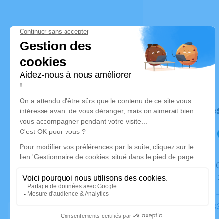
Déroulé de
Du jeudi 30 novembre 2023 à 20h45 au mercredi 06
décembre 
Salon Isis
Devau, 883