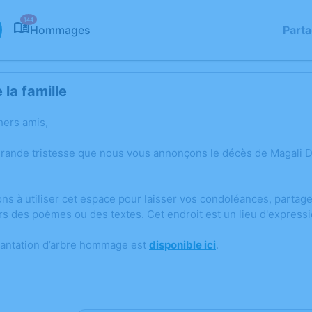
144
Hommages
Part
la famille
hers amis,
grande tristesse que nous vous annonçons le décès de Magali
ons à utiliser cet espace pour laisser vos condoléances, parta
rs des poèmes ou des textes. Cet endroit est un lieu d'expres
lantation d’arbre hommage est
disponible ici
.