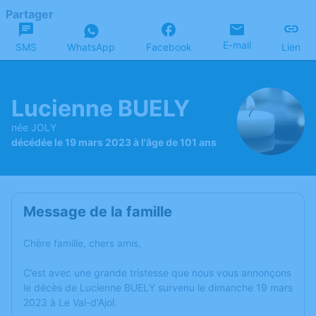
Partager
E-mail
SMS
WhatsApp
Facebook
Lien
Lucienne BUELY
née JOLY
décédée le 19 mars 2023 à l'âge de 101 ans
Message de la famille
Chère famille, chers amis,
C’est avec une grande tristesse que nous vous annonçons
le décès de Lucienne BUELY survenu le dimanche 19 mars
2023 à Le Val-d'Ajol.