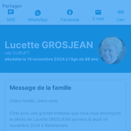
Partager
E-mail
SMS
WhatsApp
Facebook
Lien
Lucette GROSJEAN
née DURUPT
décédée le 14 novembre 2024 à l'âge de 88 ans
Message de la famille
Chère famille, chers amis,
C’est avec une grande tristesse que nous vous annonçons
le décès de Lucette GROSJEAN survenu le jeudi 14
novembre 2024 à Remiremont.