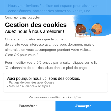
Nous vous invitons à utiliser cet espace pour laisser vos
condoléances, partager des photos souvenirs, une
anecdote ou exprimer vos pensées à travers des poèmes
ou des textes. Cet endroit est un lieu d'expression dédié à
honorer la mémoire de Lucette GROSJEAN.
Un service de plantation d’arbre hommage est
disponible
ici
.
Je rends hommage
Cérémonie religieuse
mardi 19 novembre 2024 à 10h00
Église de Le Val-d'Ajol
88340 Le Val-d'Ajol
8
Je rends hommage
Faire-part
Hommages