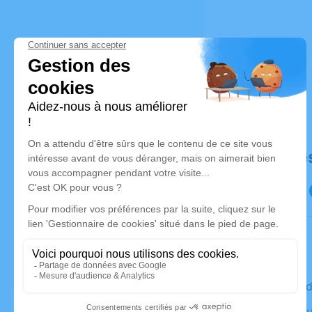
Déroulé de
Le vendre
Crématoriu