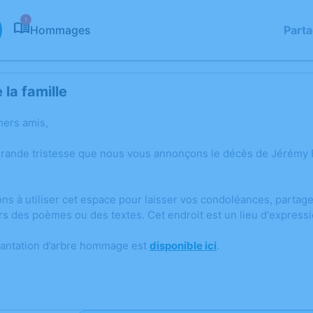
1
Hommages
Part
la famille
hers amis,
grande tristesse que nous vous annonçons le décès de Jérém
ons à utiliser cet espace pour laisser vos condoléances, parta
rs des poèmes ou des textes. Cet endroit est un lieu d'expres
lantation d’arbre hommage est
disponible ici
.