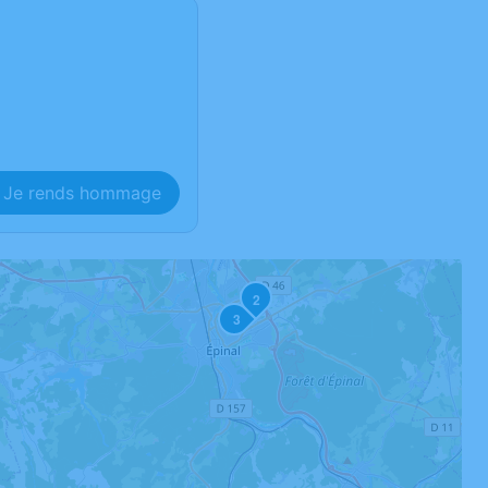
Je rends hommage
2
3