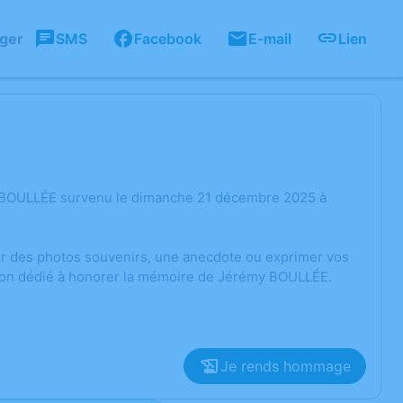
ager
SMS
Facebook
E-mail
Lien
y BOULLÉE survenu le dimanche 21 décembre 2025 à
ger des photos souvenirs, une anecdote ou exprimer vos
sion dédié à honorer la mémoire de Jérémy BOULLÉE.
Je rends hommage