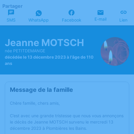
Partager
E-mail
SMS
WhatsApp
Facebook
Lien
Jeanne MOTSCH
née PETITDEMANGE
décédée le 13 décembre 2023 à l'âge de 110
ans
Message de la famille
Chère famille, chers amis,
C’est avec une grande tristesse que nous vous annonçons
le décès de Jeanne MOTSCH survenu le mercredi 13
décembre 2023 à Plombières les Bains.