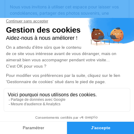
Nous vous invitons à utiliser cet espace pour laisser vos
condoléances, partager des photos souvenirs, une
anecdote ou exprimer vos pensées à travers des poèmes
ou des textes. Cet endroit est un lieu d'expression dédié à
honorer la mémoire de Jeanne MOTSCH.
Un service de plantation d’arbre hommage est
disponible
ici
.
Je rends hommage
Cérémonie religieuse
samedi 16 décembre 2023 à 10h00
Église Saint Blaise de Bellefontaine
88370 Bellefontaine
2
Je rends hommage
Faire-part
Hommages