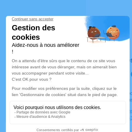
Déroulé de
Du vendredi 10 mars 2023 à 11h00 au lundi 13 mars
2023 à 09
Salon Rams
Devau, 883