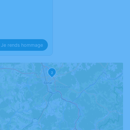
Je rends hommage
2