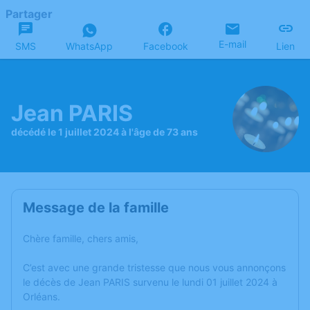
Partager
E-mail
SMS
WhatsApp
Facebook
Lien
Jean PARIS
décédé le 1 juillet 2024 à l'âge de 73 ans
Message de la famille
Chère famille, chers amis,
C’est avec une grande tristesse que nous vous annonçons
le décès de Jean PARIS survenu le lundi 01 juillet 2024 à
Orléans.