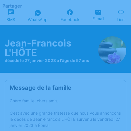
Partager
E-mail
SMS
WhatsApp
Facebook
Lien
Jean-Francois
L'HÔTE
décédé le 27 janvier 2023 à l'âge de 57 ans
Message de la famille
Chère famille, chers amis,
C’est avec une grande tristesse que nous vous annonçons
le décès de Jean-Francois L'HÔTE survenu le vendredi 27
janvier 2023 à Épinal.