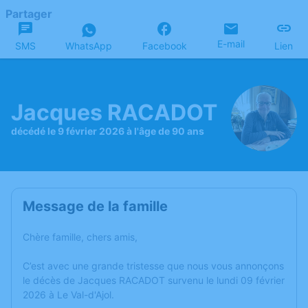
Partager
E-mail
SMS
WhatsApp
Facebook
Lien
Jacques RACADOT
décédé le 9 février 2026 à l'âge de 90 ans
Message de la famille
Chère famille, chers amis,
C’est avec une grande tristesse que nous vous annonçons
le décès de Jacques RACADOT survenu le lundi 09 février
2026 à Le Val-d'Ajol.