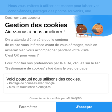
Nous vous invitons à utiliser cet espace pour laisser vos
condoléances, partager des photos souvenirs, une
anecdote ou exprimer vos pensées à travers des poèmes
ou des textes. Cet endroit est un lieu d'expression dédié à
honorer la mémoire de Jacques RACADOT.
Un service de plantation d’arbre hommage est
disponible
ici
.
Je rends hommage
Cérémonie religieuse
jeudi 12 février 2026 à 14h00
Église de Le Val-d'Ajol
88340 Le Val-d'Ajol
9
Je rends hommage
Faire-part
Hommages