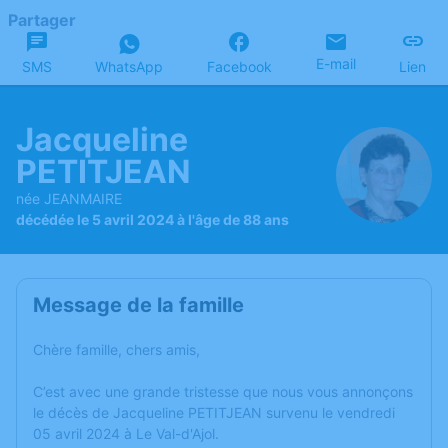
Partager
E-mail
SMS
WhatsApp
Facebook
Lien
Jacqueline
PETITJEAN
née JEANMAIRE
décédée le 5 avril 2024 à l'âge de 88 ans
Message de la famille
Chère famille, chers amis,
C’est avec une grande tristesse que nous vous annonçons
le décès de Jacqueline PETITJEAN survenu le vendredi
05 avril 2024 à Le Val-d'Ajol.