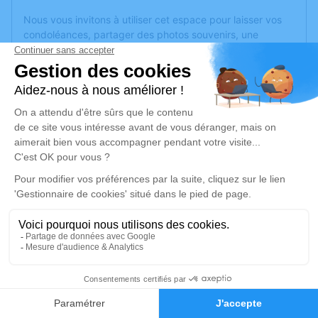
Nous vous invitons à utiliser cet espace pour laisser vos
condoléances, partager des photos souvenirs, une
anecdote ou exprimer vos pensées à travers des poèmes
ou des textes. Cet endroit est un lieu d'expression dédié à
honorer la mémoire de Jacqueline PETITJEAN.
Un service de plantation d’arbre hommage est
disponible
ici
.
Je rends hommage
Cérémonie religieuse
lundi 08 avril 2024 à 14h30
Information indisponible
7
Je rends hommage
Faire-part
Hommages
Déroulé des obsèques