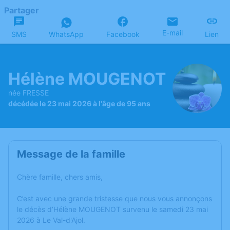
Partager
E-mail
SMS
WhatsApp
Facebook
Lien
Hélène MOUGENOT
née FRESSE
décédée le 23 mai 2026 à l'âge de 95 ans
Message de la famille
Chère famille, chers amis,
C’est avec une grande tristesse que nous vous annonçons
le décès d’Hélène MOUGENOT survenu le samedi 23 mai
2026 à Le Val-d'Ajol.