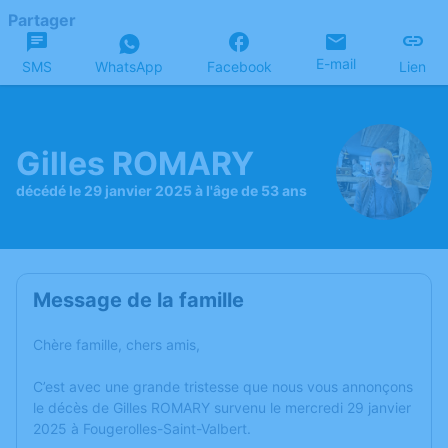
Partager
E-mail
SMS
WhatsApp
Facebook
Lien
Gilles ROMARY
décédé le 29 janvier 2025 à l'âge de 53 ans
Message de la famille
Chère famille, chers amis,
C’est avec une grande tristesse que nous vous annonçons
le décès de Gilles ROMARY survenu le mercredi 29 janvier
2025 à Fougerolles-Saint-Valbert.