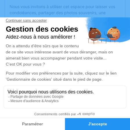
Nous vous invitons à utiliser cet espace pour laisser vos
condoléances, partager des photos souvenirs, une
anecdote ou exprimer vos pensées à travers des poèmes
ou des textes. Cet endroit est un lieu d'expression dédié à
honorer la mémoire de Gilles ROMARY.
Un service de plantation d’arbre hommage est
disponible
ici
.
Je rends hommage
Cérémonie religieuse
samedi 01 février 2025 à 14h30
Église de Le Val-d'Ajol
88340 Le Val-d'Ajol
12
Je rends hommage
Faire-part
Hommages