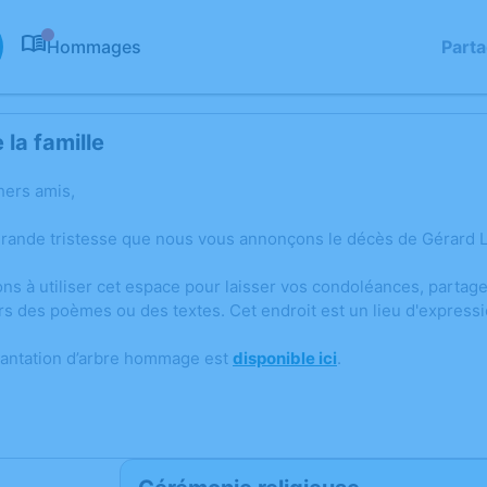
Hommages
Part
0
la famille
hers amis,
grande tristesse que nous vous annonçons le décès de Gérard L
ons à utiliser cet espace pour laisser vos condoléances, parta
rs des poèmes ou des textes. Cet endroit est un lieu d'expres
lantation d’arbre hommage est
disponible ici
.