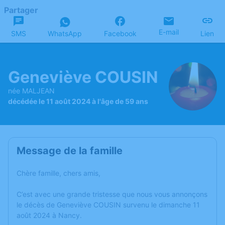
Partager
E-mail
SMS
WhatsApp
Facebook
Lien
Geneviève COUSIN
née MALJEAN
décédée le 11 août 2024 à l'âge de 59 ans
Message de la famille
Chère famille, chers amis,
C’est avec une grande tristesse que nous vous annonçons
le décès de Geneviève COUSIN survenu le dimanche 11
août 2024 à Nancy.