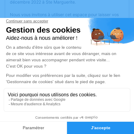
décembre 2022 à Ste Marguerite.
Nous vous invitons à utiliser cet espace pour laisser vos
condoléances, partager des photos souvenirs, une
anecdote ou exprimer vos pensées à travers des poèmes
ou des textes. Cet endroit est un lieu d'expression dédié à
honorer la mémoire de Gabrielle BERTRAND.
Un service de plantation d’arbre hommage est
disponible
ici
.
Je rends hommage
Cérémonie religieuse
samedi 24 décembre 2022 à 10h00
Église de Le Val-d'Ajol
88340 Le Val-d'Ajol
1
Faire-part
Hommages
Je rends hommage