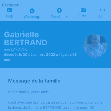
Partager
E-mail
SMS
WhatsApp
Facebook
Lien
Gabrielle
BERTRAND
née LAROCHE
décédée le 20 décembre 2022 à l'âge de 93
ans
Message de la famille
Chère famille, chers amis,
C’est avec une grande tristesse que nous vous annonçons
le décès de Gabrielle BERTRAND survenu le mardi 20