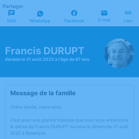
Partager
E-mail
SMS
WhatsApp
Facebook
Lien
Francis DURUPT
décédé le 31 août 2025 à l'âge de 67 ans
Message de la famille
Chère famille, chers amis,
C’est avec une grande tristesse que nous vous annonçons
le décès de Francis DURUPT survenu le dimanche 31 août
2025 à Besançon.