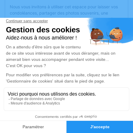
Nous vous invitons à utiliser cet espace pour laisser vos
condoléances, partager des photos souvenirs, une
anecdote ou exprimer vos pensées à travers des poèmes
ou des textes. Cet endroit est un lieu d'expression dédié à
honorer la mémoire de Francine ADAM.
Un service de plantation d’arbre hommage est
disponible
ici
.
Je rends hommage
Déroulé des obsèques
Repos en salon funéraire
Du samedi 27 juin 2026 à 15h30 au mercredi
1
01 juillet 2026 à 08h30
Faire-part
Hommages
Napoléon - Chambre Funéraire Henry, 14, Rue