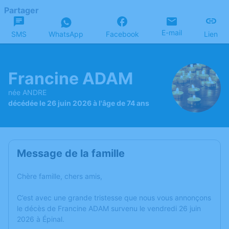
Partager
E-mail
SMS
WhatsApp
Facebook
Lien
Francine ADAM
née ANDRE
décédée le 26 juin 2026 à l'âge de 74 ans
Message de la famille
Chère famille, chers amis,
C’est avec une grande tristesse que nous vous annonçons
le décès de Francine ADAM survenu le vendredi 26 juin
2026 à Épinal.