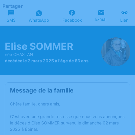
Partager
E-mail
SMS
WhatsApp
Facebook
Lien
Elise SOMMER
née CHASTAN
décédée le 2 mars 2025 à l'âge de 86 ans
Message de la famille
Chère famille, chers amis,
C’est avec une grande tristesse que nous vous annonçons
le décès d’Elise SOMMER survenu le dimanche 02 mars
2025 à Épinal.