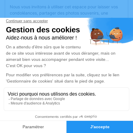
Nous vous invitons à utiliser cet espace pour laisser vos
condoléances, partager des photos souvenirs, une
anecdote ou exprimer vos pensées à travers des poèmes
ou des textes. Cet endroit est un lieu d'expression dédié à
honorer la mémoire d’Elise SOMMER.
Un service de plantation d’arbre hommage est
disponible
ici
.
Je rends hommage
Cérémonie religieuse
vendredi 07 mars 2025 à 14h30
Église de Le Val-d'Ajol
88340 Le Val-d'Ajol
4
Je rends hommage
Faire-part
Hommages