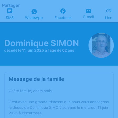
Partager
E-mail
SMS
WhatsApp
Facebook
Lien
Dominique SIMON
décédé le 11 juin 2025 à l'âge de 62 ans
Message de la famille
Chère famille, chers amis,
C’est avec une grande tristesse que nous vous annonçons
le décès de Dominique SIMON survenu le mercredi 11 juin
2025 à Biscarrosse.