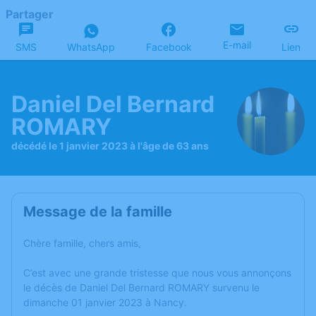
Partager
E-mail
SMS
WhatsApp
Facebook
Lien
Daniel Del Bernard
ROMARY
décédé le 1 janvier 2023 à l'âge de 63 ans
Message de la famille
Chère famille, chers amis,
C’est avec une grande tristesse que nous vous annonçons
le décès de Daniel Del Bernard ROMARY survenu le
dimanche 01 janvier 2023 à Nancy.