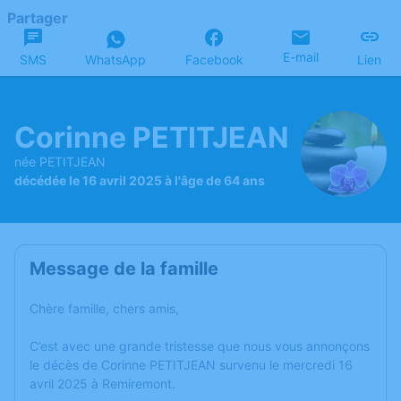
Partager
E-mail
SMS
WhatsApp
Facebook
Lien
Corinne PETITJEAN
née PETITJEAN
décédée le 16 avril 2025 à l'âge de 64 ans
Message de la famille
Chère famille, chers amis,
C’est avec une grande tristesse que nous vous annonçons
le décès de Corinne PETITJEAN survenu le mercredi 16
avril 2025 à Remiremont.