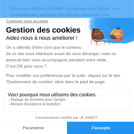
Nous vous invitons à utiliser cet espace pour laisser vos
condoléances, partager des photos souvenirs, une
anecdote ou exprimer vos pensées à travers des poèmes
ou des textes. Cet endroit est un lieu d'expression dédié à
honorer la mémoire de Colette DESCHASEAUX.
Un service de plantation d’arbre hommage est
disponible
ici
.
Je rends hommage
Cérémonie religieuse
vendredi 10 novembre 2023 à 14h30
Église Saint Blaise de Bellefontaine
88370 Bellefontaine
3
Faire-part
Je rends hommage
Hommages