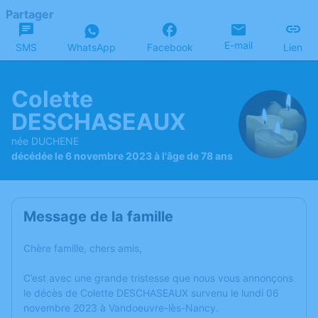
Partager
E-mail
SMS
WhatsApp
Facebook
Lien
Colette
DESCHASEAUX
née DUCHENE
décédée le 6 novembre 2023 à l'âge de 78 ans
Message de la famille
Chère famille, chers amis,
C’est avec une grande tristesse que nous vous annonçons
le décès de Colette DESCHASEAUX survenu le lundi 06
novembre 2023 à Vandoeuvre-lès-Nancy.