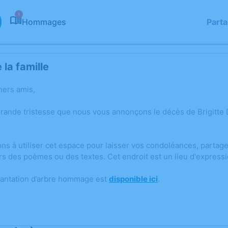
1
Hommages
Part
la famille
hers amis,
grande tristesse que nous vous annonçons le décès de Brigitt
ons à utiliser cet espace pour laisser vos condoléances, parta
rs des poèmes ou des textes. Cet endroit est un lieu d'express
lantation d’arbre hommage est
disponible ici
.