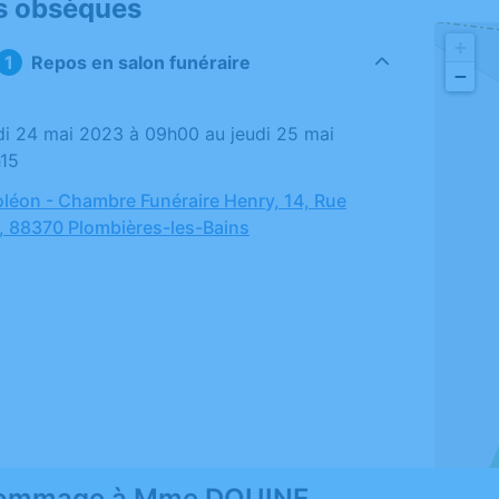
s obsèques
+
Repos en salon funéraire
−
h15
léon - Chambre Funéraire Henry, 14, Rue
, 88370 Plombières-les-Bains
hommage à Mme DOUINE