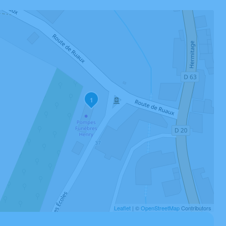
1
Leaflet
| ©
OpenStreetMap
Contributors