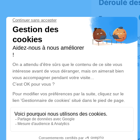
Déroulé de
Du mercredi 24 mai 2023 à 09h00 au jeudi 25 mai
2023 à 14
Salon Napo
des Écoles
Rendez 