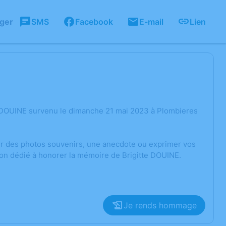
ager
SMS
Facebook
E-mail
Lien
e DOUINE survenu le dimanche 21 mai 2023 à Plombieres
ger des photos souvenirs, une anecdote ou exprimer vos
ion dédié à honorer la mémoire de Brigitte DOUINE.
Je rends hommage