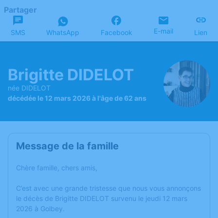
Partager
E-mail
SMS
WhatsApp
Facebook
Lien
Brigitte DIDELOT
née DIDELOT
décédée le 12 mars 2026 à l'âge de 62 ans
Message de la famille
Chère famille, chers amis,
C’est avec une grande tristesse que nous vous annonçons
le décès de Brigitte DIDELOT survenu le jeudi 12 mars
2026 à Golbey.