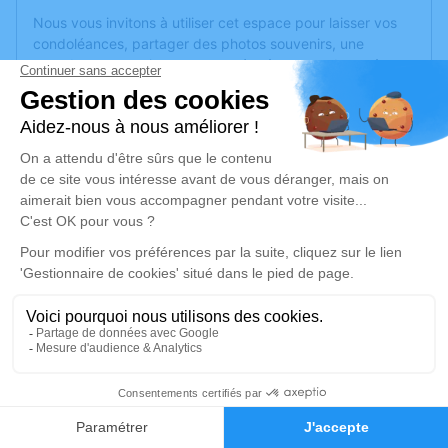
Nous vous invitons à utiliser cet espace pour laisser vos
condoléances, partager des photos souvenirs, une
anecdote ou exprimer vos pensées à travers des poèmes
ou des textes. Cet endroit est un lieu d'expression dédié à
honorer la mémoire de Brigitte DIDELOT.
Un service de plantation d’arbre hommage est
disponible
ici
.
Je rends hommage
Cérémonie religieuse
mardi 31 mars 2026 à 14h30
Église de Golbey
88190 Golbey
33
Je rends hommage
Faire-part
Hommages