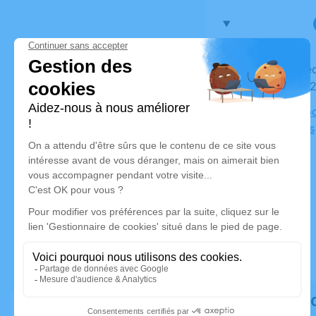
Du vendredi 13 janvier 2023 à 17h30 au lundi 16
janvier 20
Salon Napo
des Écoles
Rendez h