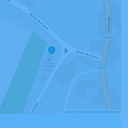
1
Leaflet
| ©
OpenStreetMap
Contributors